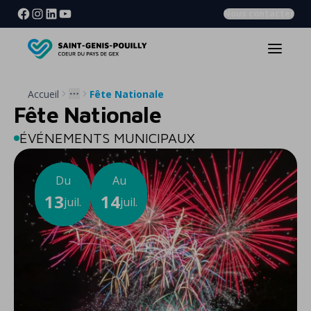
Nous contacter
Accueil
Fête Nationale
More
Fête Nationale
ÉVÉNEMENTS MUNICIPAUX
Du
Au
13
14
juil.
juil.